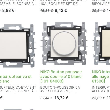
ASSEMBLÉ, BORNES À
10A, SOCLE ET SET DE
BIPOLAIRE
FINITION, VIS
BORNES À 
8,88
€
8,42
€
1
€
16,83
€
29,54
€
NIKO Bouton poussoir
NIKO Inte
nterrupteur va et
avec douille e10 blanc
allumage
blanc
[101-64000]
61500]
RUPTEUR VA-ET-VIENT
BOUTON-POUSSOIR 6A
INTERRUP
ASSEMBLÉ, BORNES À
AVEC LED AMBRE,
ALLUMAGE 
ASSEMBLÉ, BORNES À VIS
BORNES À 
€
18,72
€
1
37,44
€
23,09
€