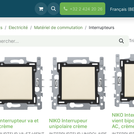
Boutique
+32 2 424 20 26
Français (BE
ts
Electricité
Matériel de commutation
Interrupteurs
Tr
NIKO Inte
nterrupteur va et
NIKO Interrupeur
vient bip
 crème
unipolaire crème
AC, crèm
RUPTEUR VA-ET-VIENT
INTERRUPTEUR UNIPOLAIRE
INTERRUPT