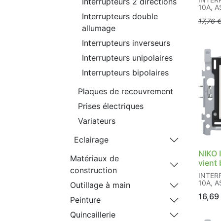
Interrupteurs 2 directions
10A, 
VIS
Interrupteurs double
17,76
allumage
Interrupteurs inverseurs
Interrupteurs unipolaires
Interrupteurs bipolaires
Plaques de recouvrement
Prises électriques
Variateurs
Eclairage
NIKO I
Matériaux de
vient 
construction
INTER
10A, 
Outillage à main
VIS
16,69
Peinture
Quincaillerie