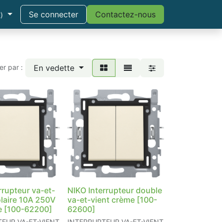
Se connecter
Contactez-nous
)
En vedette
ier par :
rrupteur va-et-
NIKO Interrupteur double
olaire 10A 250V
va-et-vient crème [100-
e [100-62200]
62600]
EUR VA-ET-VIENT
INTERRUPTEUR VA-ET-VIENT