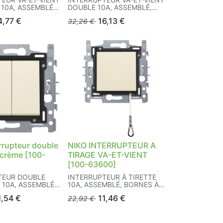
 10A, ASSEMBLÉ,
DOUBLE 10A, ASSEMBLÉ,
VIS
BORNES À VIS
4,77
€
16,13
€
32,26
€
rrupteur double
NIKO INTERRUPTEUR A
 crème [100-
TIRAGE VA-ET-VIENT
[100-63600]
TEUR DOUBLE
INTERRUPTEUR À TIRETTE
10A, ASSEMBLÉ,
10A, ASSEMBLÉ, BORNES À
VIS
VIS
1,54
€
11,46
€
22,92
€