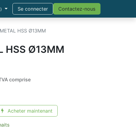
Se connecter
Contactez-nous
)
 METAL HSS Ø13MM
L HSS Ø13MM
TVA comprise
Acheter maintenant
haits