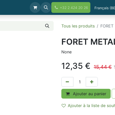
Boutique
+32 2 424 20 26
Français (BE
Tous les produits
FORET
FORET META
None
12,35
€
15,44
€
Ajouter au panier
Ajouter à la liste de sou