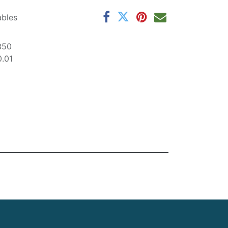
ables
350
0.01