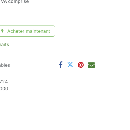
TVA comprise
Acheter maintenant
haits
ables
724
000