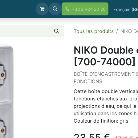
Boutique
+32 2 424 20 26
Français (BE
Tous les produits
NIKO Do
NIKO Double c
[700-74000]
BOÎTE D'ENCASTREMENT 
FONCTIONS
Cette boîte double vertica
fonctions étanches aux pro
projections d'eau, ce qui l
utilisation dans les zones 
Couleur de finition: gris
23,55
€